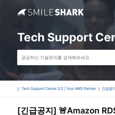
Tech Support Cen
검색
Tech Support Center 2.0 | Your AWS Partner
긴급공
[긴급공지] 🚨Amazon RDS